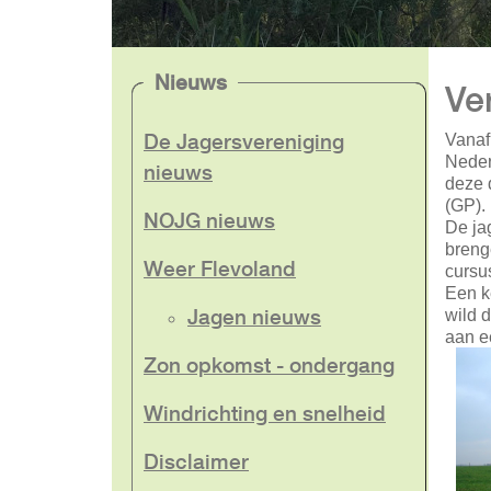
Nieuws
Ve
De Jagersvereniging
Vanaf
Neder
nieuws
deze 
(GP).
NOJG nieuws
De jag
breng
Weer Flevoland
cursu
Een k
Jagen nieuws
wild d
aan ee
Zon opkomst - ondergang
Windrichting en snelheid
Disclaimer