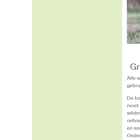
Gr
Alle 
gebru
De be
moet 
wildm
ontva
en an
Onder