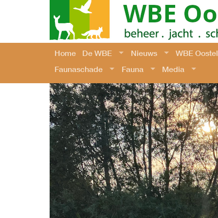
Home
De WBE
Nieuws
WBE Oosteli
Faunaschade
Fauna
Media