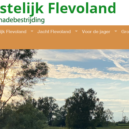
jk Flevoland
Jacht Flevoland
Voor de jager
Gro